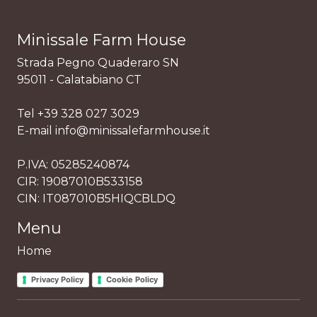
Minissale Farm House
Strada Pegno Quaderaro SN
95011 - Calatabiano CT
Tel +39 328 027 3029
E-mail info@minissalefarmhouse.it
P.IVA: 05285240874
CIR: 19087010B533158
CIN: IT087010B5HIQCBLDQ
Menu
Home
Privacy Policy
Cookie Policy