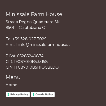
Minissale Farm House
Strada Pegno Quaderaro SN
95011 - Calatabiano CT
Tel +39 328 027 3029
E-mail info@minissalefarmhouse.it
P.IVA: 05285240874
CIR: 19087010B533158
CIN: IT087010B5HIQCBLDQ
Menu
Home
Privacy Policy
Cookie Policy