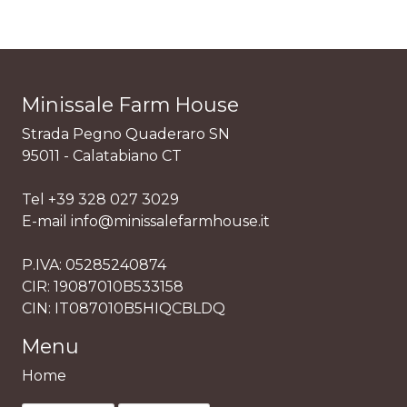
Minissale Farm House
Strada Pegno Quaderaro SN
95011 - Calatabiano CT
Tel +39 328 027 3029
E-mail info@minissalefarmhouse.it
P.IVA: 05285240874
CIR: 19087010B533158
CIN: IT087010B5HIQCBLDQ
Menu
Home