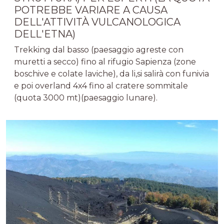
POTREBBE VARIARE A CAUSA
DELL'ATTIVITÀ VULCANOLOGICA
DELL'ETNA)
Trekking dal basso (paesaggio agreste con
muretti a secco) fino al rifugio Sapienza (zone
boschive e colate laviche), da li,si salirà con funivia
e poi overland 4x4 fino al cratere sommitale
(quota 3000 mt)(paesaggio lunare).